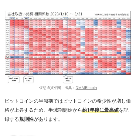
仮想通貨相関 出典：
DMMBitcoin
ビットコインの半減期ではビットコインの希少性が増し価
格が上昇するため、半減期開始から
約1年後に最高値
を記
録する
規則性
があります。