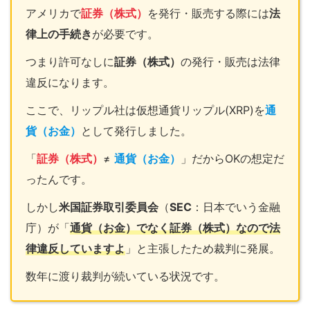
アメリカで
証券（株式）
を発行・販売する際には
法
律上の手続き
が必要です。
つまり許可なしに
証券（株式）
の発行・販売は法律
違反になります。
ここで、リップル社は仮想通貨リップル(XRP)を
通
貨（お金）
として発行しました。
「
証券（株式）
≠
通貨（お金）
」だからOKの想定だ
ったんです。
しかし
米国証券取引委員会
（
SEC
：日本でいう金融
庁）が「
通貨（お金）でなく証券（株式）なので法
律違反していますよ
」と主張したため裁判に発展。
数年に渡り裁判が続いている状況です。