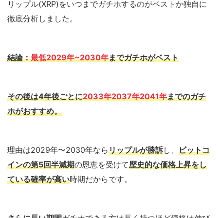
リップル(XRP)をいつまでガチホするのがベストか独自に
徹底分析しました。
結論：
最低2029年~2030年
までガチホがベスト
その後は4年後ごとに
2033年2037年2041年
までのガチ
ホがおすすめ。
理由は2029年〜2030年なら
リップルが勝訴
し、
ビットコ
インの第5
回
半減期
の恩恵を受けて
歴史的な価格上昇をし
ている確率が高い
時期だからです。