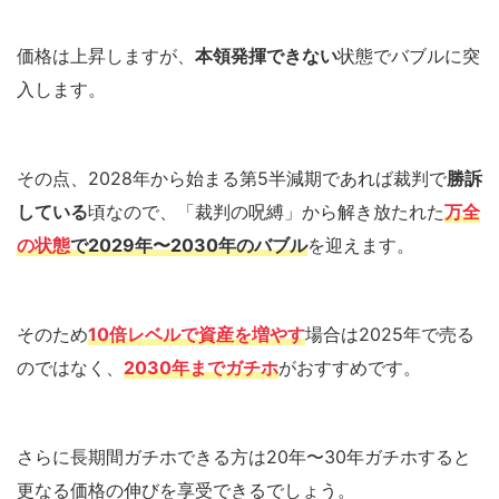
価格は上昇しますが、
本領発揮できない
状態でバブルに突
入します。
その点、2028年から始まる第5半減期であれば裁判で
勝訴
している
頃なので、「裁判の呪縛」から解き放たれた
万全
の状態
で2029年〜2030年のバブル
を迎えます。
そのため
1
0
倍レベルで資産を増やす
場合は2025年で売る
のではなく、
2030年までガチホ
がおすすめです。
さらに長期間ガチホできる方は20年〜30年ガチホすると
更なる価格の伸びを享受できるでしょう。