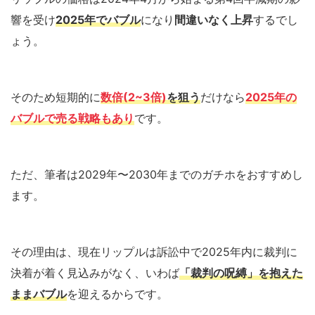
響を受け
2025年でバブル
になり
間違いなく上昇
するでし
ょう。
そのため短期的に
数倍(2~3倍)
を狙う
だけなら
2025年の
バブルで売る戦略もあり
です。
ただ、筆者は2029年〜2030年までのガチホをおすすめし
ます。
その理由は、現在リップルは訴訟中で2025年内に裁判に
決着が着く見込みがなく、いわば
「裁判の呪縛」を抱えた
ままバブル
を迎えるからです。