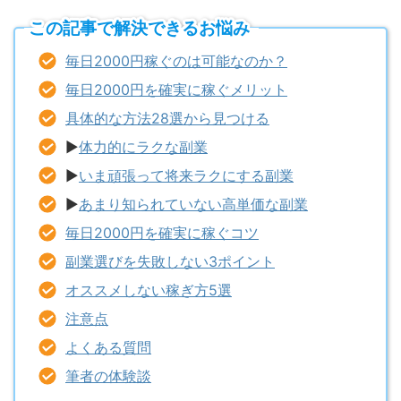
この記事で解決できるお悩み
毎日2000円稼ぐのは可能なのか？
毎日2000円を確実に稼ぐメリット
具体的な方法28選から見つける
▶︎
体力的にラクな副業
▶︎
いま頑張って将来ラクにする副業
▶︎
あまり知られていない高単価な副業
毎日2000円を確実に稼ぐコツ
副業選びを失敗しない3ポイント
オススメしない稼ぎ方5選
注意点
よくある質問
筆者の体験談