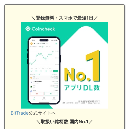
＼登録無料・スマホで最短1日／
BitTrade
公式サイトへ
＼取扱い銘柄数 国内No.1／